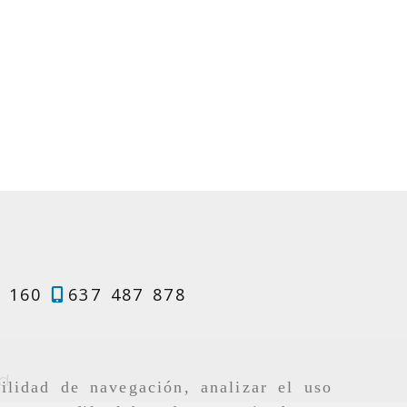
 160
637 487 878
corrales
ingcr.com
ad
ilidad de navegación, analizar el uso