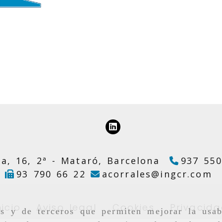
a, 16, 2ª -
Mataró,
Barcelona
937 550
a
93 790 66 22
acorrales
ingcr.com
nicio
Aviso legal
Cookies
Privacid
as y de terceros que permiten mejorar la usab