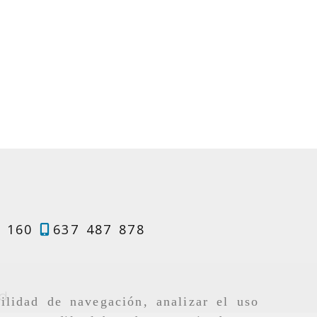
 160
637 487 878
corrales
ingcr.com
ad
ilidad de navegación, analizar el uso