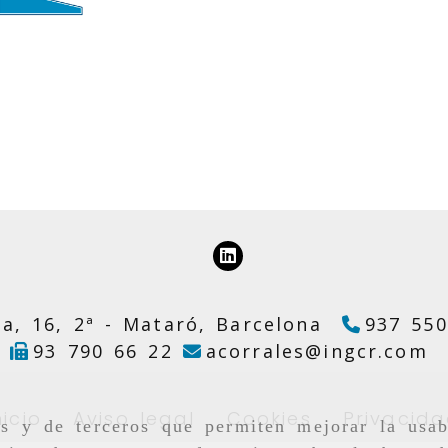
a, 16, 2ª -
Mataró,
Barcelona
937 550
a
93 790 66 22
acorrales
ingcr.com
nicio
Aviso legal
Cookies
Privacid
as y de terceros que permiten mejorar la usab