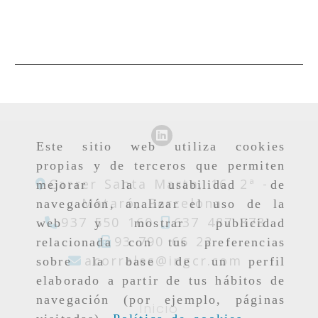
Este sitio web utiliza cookies
propias y de terceros que permiten
Carrer Santa Marta, 16, 2ª -
mejorar la usabilidad de
Mataró,
Barcelona
navegación, analizar el uso de la
937 550 160
637 487 878
web y mostrar publicidad
93 790 66 22
relacionada con tus preferencias
acorrales
acorrales
ingcr.com
sobre la base de un perfil
elaborado a partir de tus hábitos de
navegación (por ejemplo, páginas
Inicio